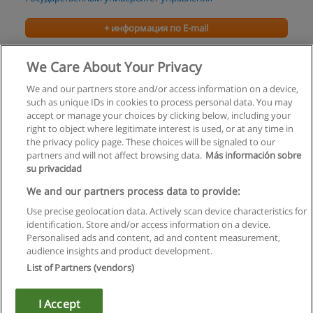
+ информация по E-mail
Менеджмент туризма
We Care About Your Privacy
Российская международная академия туризма
We and our partners store and/or access information on a device,
such as unique IDs in cookies to process personal data. You may
+ информация по E-mail
accept or manage your choices by clicking below, including your
right to object where legitimate interest is used, or at any time in
the privacy policy page. These choices will be signaled to our
partners and will not affect browsing data.
Más información sobre
su privacidad
Правила пользования
We and our partners process data to provide:
Use precise geolocation data. Actively scan device characteristics for
Конфиденциальность информации
identification. Store and/or access information on a device.
Personalised ads and content, ad and content measurement,
Напишите Educaedu
audience insights and product development.
List of Partners (vendors)
Copyright © Educaedu Business S.L. - CIF : B-95610580: -
www.educaedu.ru
I Accept