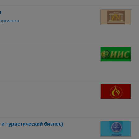
м
неджмента
и туристический бизнес)