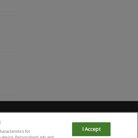
Educaedu
:
I Accept
haracteristics for
a device. Personalised ads and