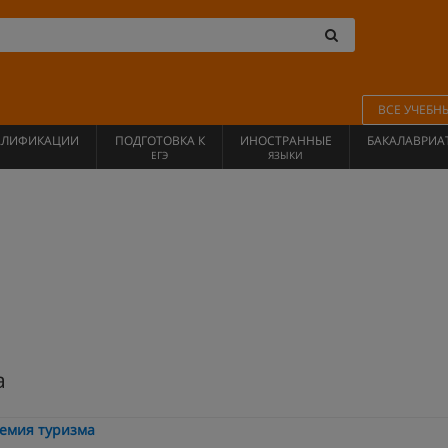
ВСЕ УЧЕБН
АЛИФИКАЦИИ
ПОДГОТОВКА К
ИНОСТРАННЫЕ
БАКАЛАВРИА
ЕГЭ
ЯЗЫКИ
а
демия туризма