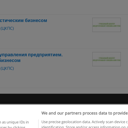
истическим бизнесом
 (ЦКПС)
 управления предприятием.
бизнесом
 (ЦКПС)
 пользования
Конфиденциальность информации
Напишите 
We and our partners process data to provide
Copyright © Educaedu Business S.L. - CIF : B-95610580: -
www.educaedu.ru
Use precise geolocation data. Actively scan device c
 as unique IDs in
identification. Store and/or access information on 
ces by clicking