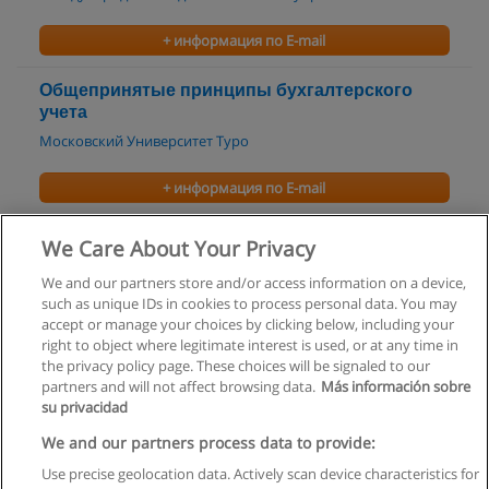
+ информация по E-mail
Общепринятые принципы бухгалтерского
учета
Московский Университет Туро
+ информация по E-mail
ГЛАВНЫЙ БУХГАЛТЕР
We Care About Your Privacy
Русская Школа Управления
We and our partners store and/or access information on a device,
such as unique IDs in cookies to process personal data. You may
+ информация по E-mail
accept or manage your choices by clicking below, including your
right to object where legitimate interest is used, or at any time in
the privacy policy page. These choices will be signaled to our
partners and will not affect browsing data.
Más información sobre
su privacidad
Правила пользования
We and our partners process data to provide:
Use precise geolocation data. Actively scan device characteristics for
Конфиденциальность информации