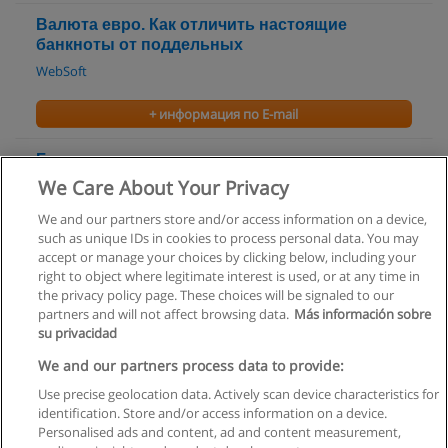
Валюта евро. Как отличить настоящие
банкноты от поддельных
WebSoft
+ информация по E-mail
Банковское дело
We Care About Your Privacy
Всероссийский заочный финансово-экономический
институт
We and our partners store and/or access information on a device,
such as unique IDs in cookies to process personal data. You may
+ информация по E-mail
accept or manage your choices by clicking below, including your
right to object where legitimate interest is used, or at any time in
the privacy policy page. These choices will be signaled to our
partners and will not affect browsing data.
Más información sobre
su privacidad
Правила пользования
We and our partners process data to provide:
Use precise geolocation data. Actively scan device characteristics for
Конфиденциальность информации
identification. Store and/or access information on a device.
Personalised ads and content, ad and content measurement,
Напишите Educaedu