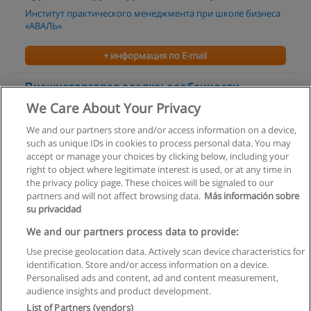
Институт практического менеджмента при школе бизнеса
«АВАЛЬ»
+ информация по E-mail
Внешнеторговая сделка: особенности
заключения и реализации
We Care About Your Privacy
ИНТЕЛЛЕКТ КЭПИТАЛ
We and our partners store and/or access information on a device,
such as unique IDs in cookies to process personal data. You may
+ информация по E-mail
accept or manage your choices by clicking below, including your
right to object where legitimate interest is used, or at any time in
the privacy policy page. These choices will be signaled to our
partners and will not affect browsing data.
Más información sobre
su privacidad
Правила пользования
We and our partners process data to provide:
Use precise geolocation data. Actively scan device characteristics for
Конфиденциальность информации
identification. Store and/or access information on a device.
Personalised ads and content, ad and content measurement,
Напишите Educaedu
audience insights and product development.
List of Partners (vendors)