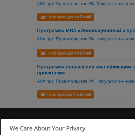
АНХ при Правительстве РФ, Факультет иннова
+ информация по E-mail
Программа МВА «Инновационный и пр
АНХ при Правительстве РФ, Факультет иннова
+ информация по E-mail
Программа повышения квалификации 
проектами»
АНХ при Правительстве РФ, Факультет иннова
+ информация по E-mail
Правила
We Care About Your Privacy