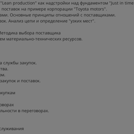
Lean production" как надстройки над фундаментом "Just in time
поставок на примере корпорации "Toyota motors".
ками. Основные принципы отношений с поставщиками.
к. Анализ цепи и определение "узких мест".
 Методика выбора поставщика
ем материально-технических ресурсов.
 службы закупок.
тва.
ом.
закупок и поставок.
акупкам
оворах
ьности в переговорах.
бслуживания