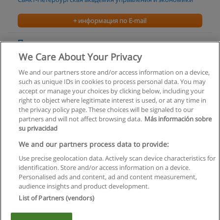
+ информация по E-mail
Психология
We Care About Your Privacy
Санкт-Петербургский институт гуманитарного
образования
We and our partners store and/or access information on a device,
such as unique IDs in cookies to process personal data. You may
+ информация по E-mail
accept or manage your choices by clicking below, including your
right to object where legitimate interest is used, or at any time in
the privacy policy page. These choices will be signaled to our
partners and will not affect browsing data.
Más información sobre
su privacidad
Правила пользования
We and our partners process data to provide:
Use precise geolocation data. Actively scan device characteristics for
Конфиденциальность информации
identification. Store and/or access information on a device.
Personalised ads and content, ad and content measurement,
Напишите Educaedu
audience insights and product development.
List of Partners (vendors)
Copyright © Educaedu Business S.L. - CIF : B-95610580: -
www.educaedu.ru