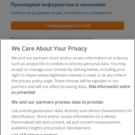
Прикладная информатика в экономике
Сибирская академия права, экономики и управления
+ информация по E-mail
Организация и технология защиты
информации
We Care About Your Privacy
Сибирская академия права, экономики и управления
We and our partners store and/or access information on a device,
such as unique IDs in cookies to process personal data. You may
+ информация по E-mail
accept or manage your choices by clicking below, including your
right to object where legitimate interest is used, or at any time in
the privacy policy page. These choices will be signaled to our
partners and will not affect browsing data.
Más información sobre
su privacidad
Правила пользования
We and our partners process data to provide:
Use precise geolocation data. Actively scan device characteristics for
Конфиденциальность информации
identification. Store and/or access information on a device.
Personalised ads and content, ad and content measurement,
Напишите Educaedu
audience insights and product development.