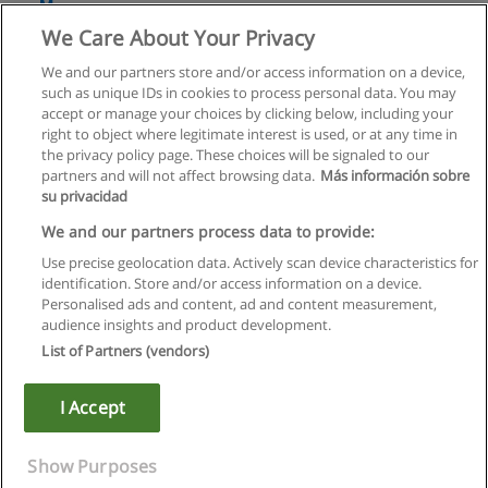
Менеджмент
We Care About Your Privacy
Байкальский Институт Бизнеса и Международного
Менеджмента
We and our partners store and/or access information on a device,
such as unique IDs in cookies to process personal data. You may
+ информация по E-mail
accept or manage your choices by clicking below, including your
right to object where legitimate interest is used, or at any time in
the privacy policy page. These choices will be signaled to our
partners and will not affect browsing data.
Más información sobre
su privacidad
Правила пользования
We and our partners process data to provide:
Use precise geolocation data. Actively scan device characteristics for
Конфиденциальность информации
identification. Store and/or access information on a device.
Personalised ads and content, ad and content measurement,
Напишите Educaedu
audience insights and product development.
List of Partners (vendors)
Copyright © Educaedu Business S.L. - CIF : B-95610580: -
www.educaedu.ru
I Accept
Show Purposes