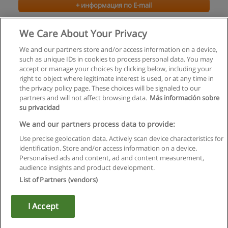
+ информация по E-mail
Искусство деловых переговоров
We Care About Your Privacy
Центр Психологии Управления "Премьер"
We and our partners store and/or access information on a device,
such as unique IDs in cookies to process personal data. You may
+ информация по E-mail
accept or manage your choices by clicking below, including your
right to object where legitimate interest is used, or at any time in
the privacy policy page. These choices will be signaled to our
partners and will not affect browsing data.
Más información sobre
su privacidad
Правила пользования
We and our partners process data to provide:
Use precise geolocation data. Actively scan device characteristics for
Конфиденциальность информации
identification. Store and/or access information on a device.
Personalised ads and content, ad and content measurement,
Напишите Educaedu
audience insights and product development.
List of Partners (vendors)
Copyright © Educaedu Business S.L. - CIF : B-95610580: -
www.educaedu.ru
I Accept