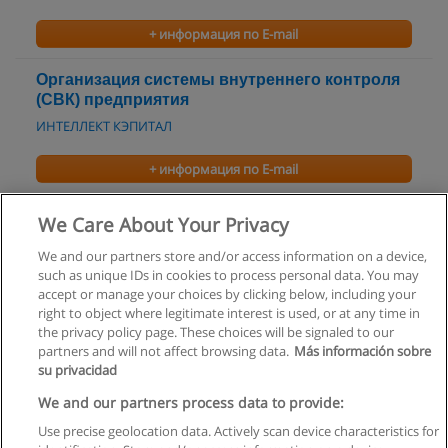
+ информация по E-mail
Организация системы внутреннего контроля
(СВК) предприятия
ИНТЕЛЛЕКТ КЭПИТАЛ
+ информация по E-mail
Тренинг Влияния и противостояния влиянию
We Care About Your Privacy
Центр Психологии Управления "Премьер"
We and our partners store and/or access information on a device,
such as unique IDs in cookies to process personal data. You may
+ информация по E-mail
accept or manage your choices by clicking below, including your
right to object where legitimate interest is used, or at any time in
the privacy policy page. These choices will be signaled to our
partners and will not affect browsing data.
Más información sobre
su privacidad
Правила пользования
We and our partners process data to provide:
Use precise geolocation data. Actively scan device characteristics for
Конфиденциальность информации