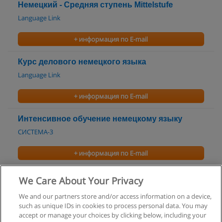
Немецкий - Средняя ступень Mittelstufe
Language Link
+ информация по E-mail
Курс делового немецкого языка
Language Link
+ информация по E-mail
Интенсивное обучение немецкому языку
СИСТЕМА-3
+ информация по E-mail
Лексико-грамматические курсы - Немецкий
We Care About Your Privacy
СИСТЕМА-3
We and our partners store and/or access information on a device,
such as unique IDs in cookies to process personal data. You may
+ информация по E-mail
accept or manage your choices by clicking below, including your