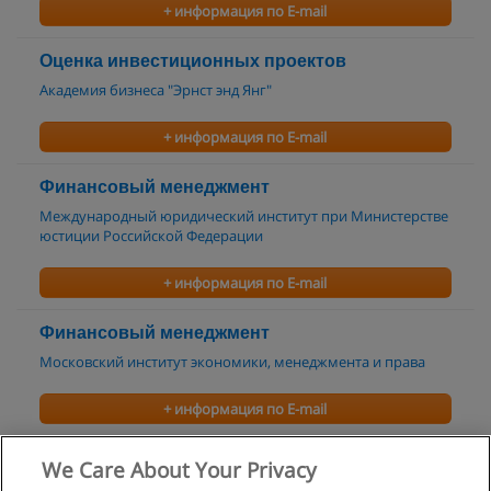
+ информация по E-mail
Оценка инвестиционных проектов
Академия бизнеса "Эрнст энд Янг"
+ информация по E-mail
Финансовый менеджмент
Международный юридический институт при Министерстве
юстиции Российской Федерации
+ информация по E-mail
Финансовый менеджмент
Московский институт экономики, менеджмента и права
+ информация по E-mail
Банковское дело
We Care About Your Privacy
Московский институт экономики, менеджмента и права