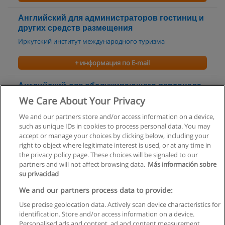
Английский для администраторов гостиниц и
других средств размещения
Иркутский институт международного туризма
+ информация по E-mail
Английский для обслуживающего персонала
ресторана
We Care About Your Privacy
Иркутский институт международного туризма
We and our partners store and/or access information on a device,
such as unique IDs in cookies to process personal data. You may
+ информация по E-mail
accept or manage your choices by clicking below, including your
right to object where legitimate interest is used, or at any time in
the privacy policy page. These choices will be signaled to our
partners and will not affect browsing data.
Más información sobre
su privacidad
Правила пользования
We and our partners process data to provide:
Use precise geolocation data. Actively scan device characteristics for
Конфиденциальность информации
identification. Store and/or access information on a device.
Personalised ads and content, ad and content measurement,