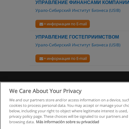
УПРАВЛЕНИЕ ФИНАНСАМИ КОМПАНИ
Урало-Сибирский Институт Бизнеса (USIB)
+ информация по E-mail
УПРАВЛЕНИЕ ГОСТЕПРИИМСТВОМ
Урало-Сибирский Институт Бизнеса (USIB)
+ информация по E-mail
Правила
We Care About Your Privacy
We and our partners store and/or access information on a device, such
cookies to process personal data. You may accept or manage your choi
below, including your right to object where legitimate interest is used, 
privacy policy page. These choices will be signaled to our partners and 
browsing data.
Más información sobre su privacidad