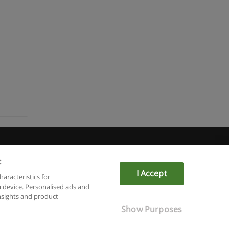
Educaedu
:
I Accept
haracteristics for
a device. Personalised ads and
sights and product
Show Purposes