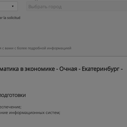
r la solicitud
я с вами с более подробной информацией
тика в экономике - Очная - Екатеринбург -
ПОДГОТОВКИ
еспечение;
ание информационных систем;