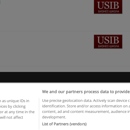
И
 пользования
Конфиденциальность информации
Напишите 
We and our partners process data to provide
Copyright © Educaedu Business S.L. - CIF : B-95610580: -
www.educaedu.ru
Use precise geolocation data. Actively scan device c
 as unique IDs in
identification. Store and/or access information on 
ces by clicking
content, ad and content measurement, audience in
or at any time in the
development.
will not affect
List of Partners (vendors)