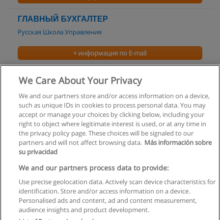
ГЛАВНЫЙ БУХГАЛТЕР
Русская Школа Управления
+ информация по E-mail
Управление бухгалтерией предприятия
We Care About Your Privacy
Русская Школа Управления
We and our partners store and/or access information on a device,
such as unique IDs in cookies to process personal data. You may
+ информация по E-mail
accept or manage your choices by clicking below, including your
right to object where legitimate interest is used, or at any time in
the privacy policy page. These choices will be signaled to our
partners and will not affect browsing data.
Más información sobre
su privacidad
Правила пользования
We and our partners process data to provide:
Use precise geolocation data. Actively scan device characteristics for
Конфиденциальность информации
identification. Store and/or access information on a device.
Personalised ads and content, ad and content measurement,
Напишите Educaedu
audience insights and product development.