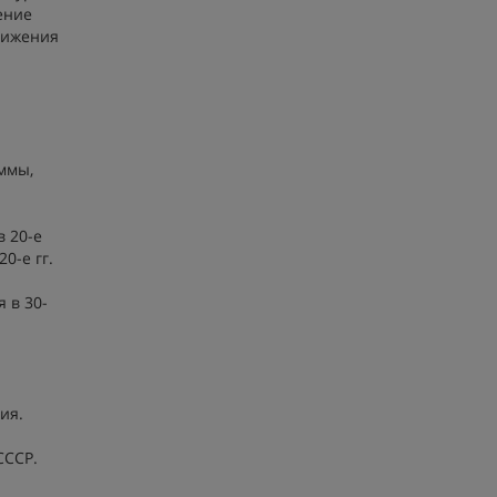
ение
вижения
ммы,
в 20-е
0-е гг.
 в 30-
ия.
СССР.