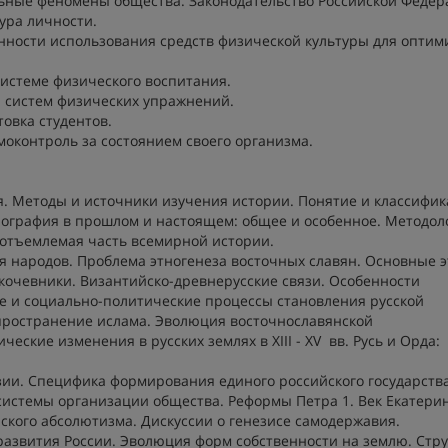
льные феномены общества. Законодательство Российской Федер
ура личности.
енности использования средств физической культуры для опти
системе физического воспитания.
 систем физических упражнений.
овка студентов.
оконтроль за состоянием своего организма.
я. Методы и источники изучения истории. Понятие и классифи
иография в прошлом и настоящем: общее и особенное. Методол
еотъемлемая часть всемирной истории.
я народов. Проблема этногенеза восточных славян. Основные 
 кочевники. Византийско-древнерусские связи. Особенности
ые и социально-политические процессы становления русской
спространение ислама. Эволюция восточнославянской
ические изменения в русских землях в XIII - XV вв. Русь и Орда:
зии. Специфика формирования единого российского государства
истемы организации общества. Реформы Петра 1. Век Екатери
ского абсолютизма. Дискуссии о генезисе самодержавия.
развития России. Эволюция форм собственности на землю. Стру