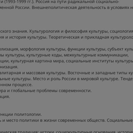
 (1993-1999 гг.). Россия на пути радикальной социально-
менной России. Внешнеполитическая деятельность в условиях 
ского знания. Культурология и философия культуры, социологи
ия и история культуры. Теоретическая и прикладная культуроло
лизация, морфология культуры, функции культуры, субъект кул
олы культуры, культурные коды, межкультурные коммуникации,
ции, культурная картина мира, социальные институты культуры
рнизация.
 элитарная и массовая культуры. Восточные и западные типы ку
ные культуры. Место и роль России в мировой культуре. Тенд
нном процессе.
тура и глобальные проблемы современности.
ация.
ункции политологии.
ь и место политики в жизни современных обществ. Социальные
ическая традиция: истоки, социокультурные основания, истори