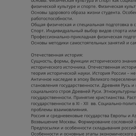
основы. Физическая культура и спорт как социа
физической культуре и спорте. Физическая культ
Основы здорового образа жизни студента. Особ
работоспособности.
Общая физическая и специальная подготовка в 
Спорт. Индивидуальный выбор видов спорта или
Профессионально-прикладная физическая подгот
Основы методики самостоятельных занятий и сам
Отечественная история:
Сущность, формы, функции исторического знани
исторического источника. Отечественная истор
теория исторической науки. История России – н
Античное наследие в эпоху Великого переселени
становления государственности. Древняя Русь и
социального строя Древней Руси. Этнокультурн
государственности. Принятие христианства. Ра
государственности в XI - XII вв. Социально-полит
проблемы взаимовлияния.
Россия и средневековые государства Европы и А
Возвышение Москвы. Формирование сословной с
Предпосылки и особенности складывания россий
Особенности и основные этапы экономического 