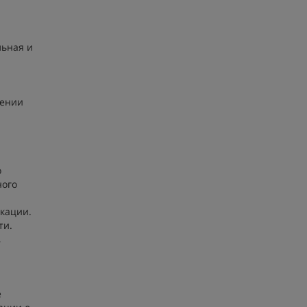
льная и
щении
о
ного
кации.
ти.
,
е