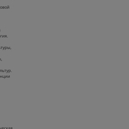
новой
я
гия.
ьтуры,
,
льтур.
енции
ческая