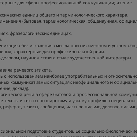
ктерные для сферы профессиональной коммуникации; чтение
ксических единиц общего и терминологического характера.
именения (бытовая, терминологическая, общенаучная, официа
иях, фразеологических единицах.
.
никацию без искажения смысла при письменном и устном об
ления, характерные для профессиональной речи.
деловом, научном стилях, стиле художественной литературы.
авила речевого этикета.
чь с использованием наиболее употребительных и относительн
овных коммуникативных ситуациях неофициального и официаль
ние, доклад).
огической речи в сфере бытовой и профессиональной коммуни
е тексты и тексты по широкому и узкому профилю специальнос
 реферат, тезисы, сообщения, частное письмо, деловое письмо
сиональной подготовке студентов. Ее социально-биологически