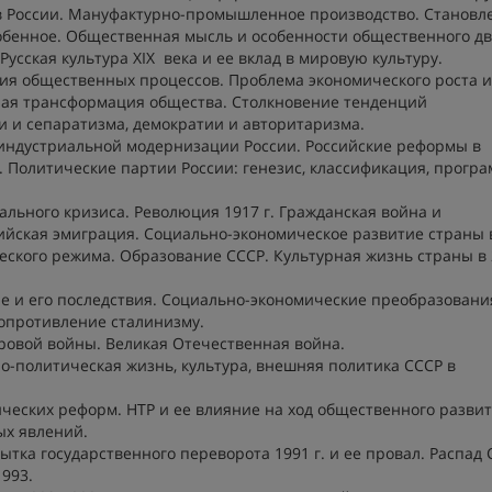
в России. Мануфактурно-промышленное производство. Становл
собенное. Общественная мысль и особенности общественного д
усская культура XIX века и ее вклад в мировую культуру.
ция общественных процессов. Проблема экономического роста и
ая трансформация общества. Столкновение тенденций
 и сепаратизма, демократии и авторитаризма.
 индустриальной модернизации России. Российские реформы в
. Политические партии России: генезис, классификация, програ
льного кризиса. Революция 1917 г. Гражданская война и
сийская эмиграция. Социально-экономическое развитие страны 
ского режима. Образование СССР. Культурная жизнь страны в 2
не и его последствия. Социально-экономические преобразования
Сопротивление сталинизму.
ровой войны. Великая Отечественная война.
-политическая жизнь, культура, внешняя политика СССР в
еских реформ. НТР и ее влияние на ход общественного развит
ых явлений.
ытка государственного переворота 1991 г. и ее провал. Распад 
993.