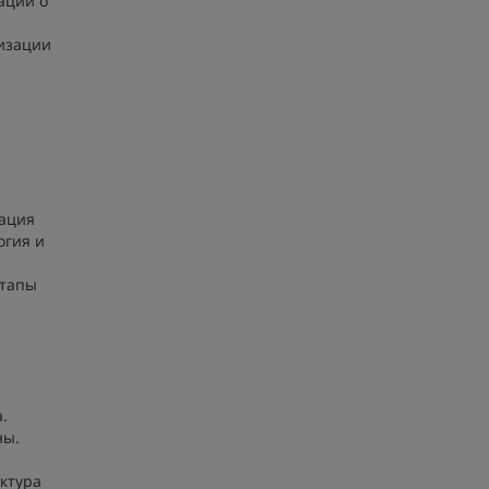
ации о
мизации
кация
огия и
этапы
.
ны.
ктура