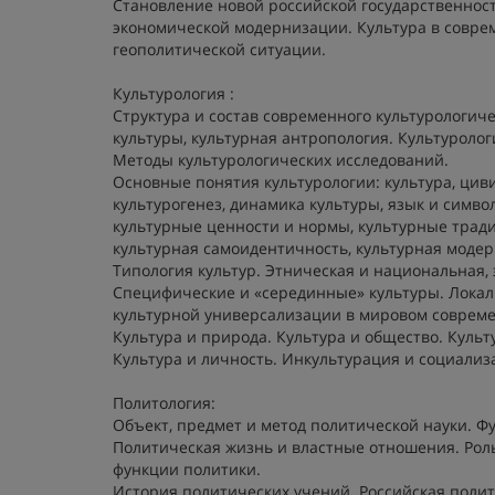
Становление новой российской государственности
экономической модернизации. Культура в совре
геополитической ситуации.
Культурология :
Структура и состав современного культурологиче
культуры, культурная антропология. Культуролог
Методы культурологических исследований.
Основные понятия культурологии: культура, циви
культурогенез, динамика культуры, язык и симв
культурные ценности и нормы, культурные тради
культурная самоидентичность, культурная моде
Типология культур. Этническая и национальная,
Специфические и «серединные» культуры. Локаль
культурной универсализации в мировом совреме
Культура и природа. Культура и общество. Куль
Культура и личность. Инкультурация и социализ
Политология:
Объект, предмет и метод политической науки. Ф
Политическая жизнь и властные отношения. Рол
функции политики.
История политических учений. Российская полит