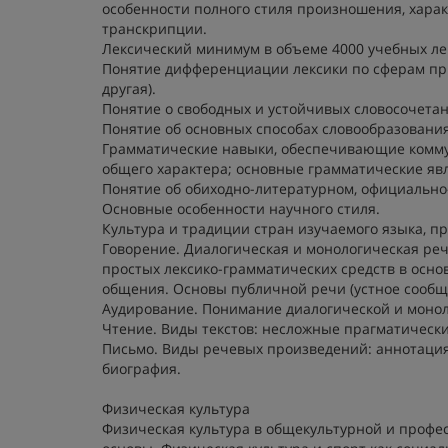
особенности полного стиля произношения, хара
транскрипции.
Лексический минимум в объеме 4000 учебных ле
Понятие дифференциации лексики по сферам пр
другая).
Понятие о свободных и устойчивых словосочетан
Понятие об основных способах словообразования
Грамматические навыки, обеспечивающие комму
общего характера; основные грамматические яв
Понятие об обиходно-литературном, официально-
Основные особенности научного стиля.
Культура и традиции стран изучаемого языка, пр
Говорение. Диалогическая и монологическая ре
простых лексико-грамматических средств в осн
общения. Основы публичной речи (устное сообще
Аудирование. Понимание диалогической и монол
Чтение. Виды текстов: несложные прагматически
Письмо. Виды речевых произведений: аннотация,
биография.
Физическая культура
Физическая культура в общекультурной и профес