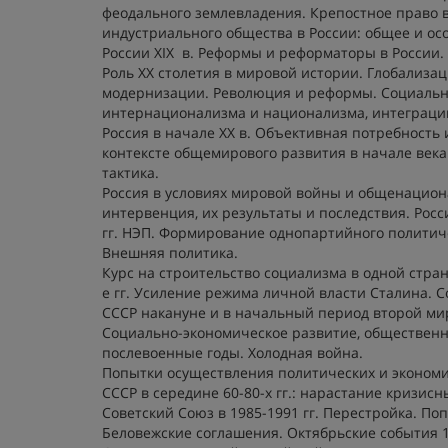
феодального землевладения. Крепостное право 
индустриального общества в России: общее и о
России XIX в. Реформы и реформаторы в России. Р
Роль ХХ столетия в мировой истории. Глобализа
модернизации. Революция и реформы. Социальн
интернационализма и национализма, интеграции
Россия в начале ХХ в. Объективная потребность
контексте общемирового развития в начале века
тактика.
Россия в условиях мировой войны и общенациона
интервенция, их результаты и последствия. Рос
гг. НЭП. Формирование однопартийного политиче
Внешняя политика.
Курс на строительство социализма в одной стра
е гг. Усиление режима личной власти Сталина. 
СССР накануне и в начальный период второй ми
Социально-экономическое развитие, общественно
послевоенные годы. Холодная война.
Попытки осуществления политических и экономич
СССР в середине 60-80-х гг.: нарастание кризисн
Советский Союз в 1985-1991 гг. Перестройка. Поп
Беловежские соглашения. Октябрьские события 1