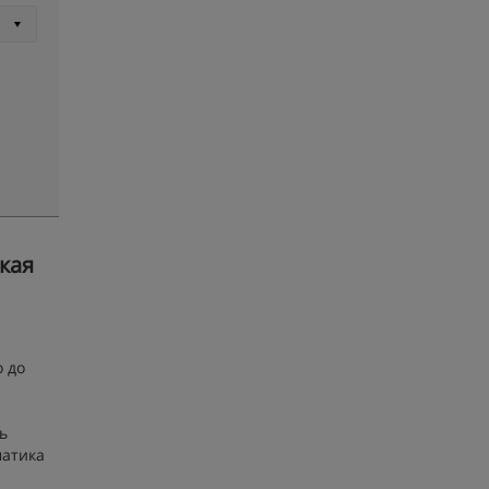
кая
о до
ь
матика