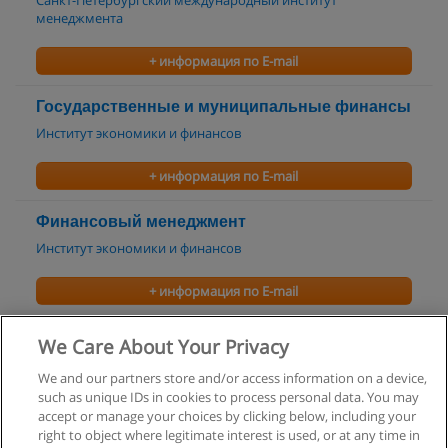
Санкт-Петербургский международный институт
менеджмента
+ информация по E-mail
Государственные и муниципальные финансы
Институт экономики и финансов
+ информация по E-mail
Финансовый менеджмент
Институт экономики и финансов
+ информация по E-mail
Банковское дело
We Care About Your Privacy
Институт экономики и финансов
We and our partners store and/or access information on a device,
such as unique IDs in cookies to process personal data. You may
+ информация по E-mail
accept or manage your choices by clicking below, including your
right to object where legitimate interest is used, or at any time in