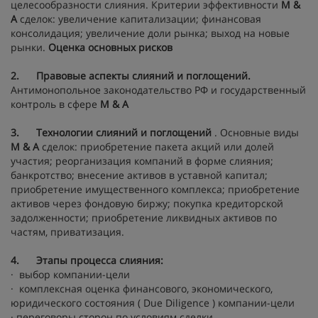
целесообразности слияния. Критерии эффективности
M
&
A
сделок: увеличение капитализации; финансовая
консолидация; увеличение доли рынка; выход на новые
рынки.
Оценка основных рисков
2.
Правовые аспекты слияний и поглощений.
Антимонопольное законодательство РФ и государственный
контроль в сфере
M
&
A
3.
Технологии слияний и поглощений
. Основные виды
M
&
A
сделок: приобретение пакета акций или долей
участия; реорганизация компаний в форме слияния;
банкротство; внесение активов в уставной капитал;
приобретение имущественного комплекса; приобретение
активов через фондовую биржу; покупка кредиторской
задолженности; приобретение ликвидных активов по
частям, приватизация.
4.
Этапы процесса слияния:
· выбор компании-цели
· комплексная оценка финансового, экономического,
юридического состояния ( Due Diligence ) компании-цели
· переговоры сторон по условиям сделки