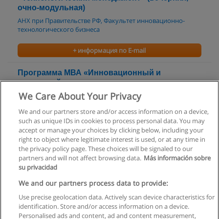
очно-модульная)
АНХ при Правительстве РФ, Факультет инновационно-
технологического бизнеса
+ информация по E-mail
Программа МВА «Инновационный и
проектный менеджмент»
We Care About Your Privacy
АНХ при Правительстве РФ, Факультет инновационно-
технологического бизнеса
We and our partners store and/or access information on a device,
such as unique IDs in cookies to process personal data. You may
+ информация по E-mail
accept or manage your choices by clicking below, including your
right to object where legitimate interest is used, or at any time in
the privacy policy page. These choices will be signaled to our
partners and will not affect browsing data.
Más información sobre
su privacidad
Правила пользования
We and our partners process data to provide:
Use precise geolocation data. Actively scan device characteristics for
Конфиденциальность информации
identification. Store and/or access information on a device.
Personalised ads and content, ad and content measurement,
Напишите Educaedu