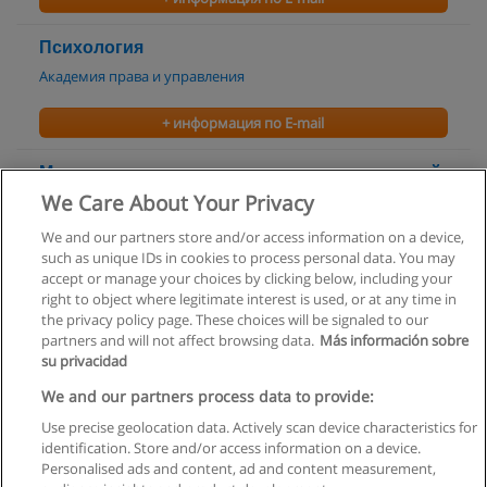
Психология
Академия права и управления
+ информация по E-mail
Методология социологических исследований
We Care About Your Privacy
Московская высшая школа социальных и экономических
наук
We and our partners store and/or access information on a device,
such as unique IDs in cookies to process personal data. You may
+ информация по E-mail
accept or manage your choices by clicking below, including your
right to object where legitimate interest is used, or at any time in
the privacy policy page. These choices will be signaled to our
partners and will not affect browsing data.
Más información sobre
su privacidad
Правила пользования
We and our partners process data to provide:
Use precise geolocation data. Actively scan device characteristics for
Конфиденциальность информации
identification. Store and/or access information on a device.
Personalised ads and content, ad and content measurement,
Напишите Educaedu