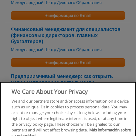
Международный Центр Делового Образования
+ информация по E-mail
Финансовый менеджмент для специалистов
(финансовых директоров, главных
бухгалтеров)
Международный Центр Делового Образования
+ информация по E-mail
Предприимчивый менеджер: как открыть
новое направление деятельности,
систематизировать управленческий опыт
We Care About Your Privacy
Международный Центр Делового Образования
We and our partners store and/or access information on a device,
such as unique IDs in cookies to process personal data. You may
+ информация по E-mail
accept or manage your choices by clicking below, including your
right to object where legitimate interest is used, or at any time in
the privacy policy page. These choices will be signaled to our
partners and will not affect browsing data.
Más información sobre
su privacidad