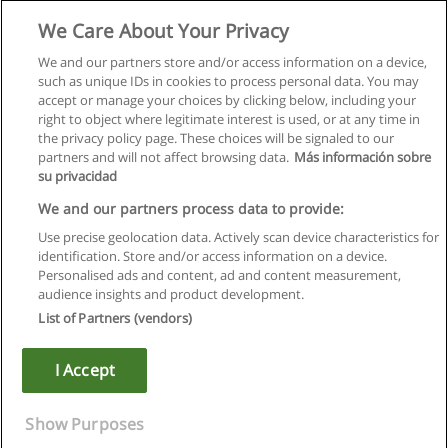
Внешнеторговая сделка: особенности
заключения и реализации
We Care About Your Privacy
ИНТЕЛЛЕКТ КЭПИТАЛ
We and our partners store and/or access information on a device,
such as unique IDs in cookies to process personal data. You may
+ информация по E-mail
accept or manage your choices by clicking below, including your
right to object where legitimate interest is used, or at any time in
the privacy policy page. These choices will be signaled to our
partners and will not affect browsing data.
Más información sobre
su privacidad
Правила пользования
We and our partners process data to provide:
Use precise geolocation data. Actively scan device characteristics for
Конфиденциальность информации
identification. Store and/or access information on a device.
Personalised ads and content, ad and content measurement,
Напишите Educaedu
audience insights and product development.
List of Partners (vendors)
Copyright © Educaedu Business S.L. - CIF : B-95610580: -
www.educaedu.ru
I Accept
Show Purposes