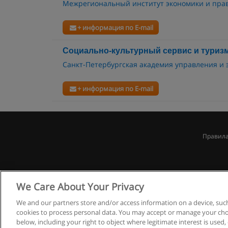
Межрегиональный институт экономики и пра
+ информация по E-mail
Социально-культурный сервис и туриз
Санкт-Петербургская академия управления и
+ информация по E-mail
Правила
We Care About Your Privacy
We and our partners store and/or access information on a device, such
cookies to process personal data. You may accept or manage your choi
below, including your right to object where legitimate interest is used, 