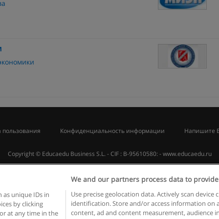
ва
м
 экономики
 пользования
Конфиденциальность информации
Напишите 
Copyright © Educaedu Business S.L. - CIF : B-95610580: -
www.educaedu.ru
We and our partners process data to provide
Use precise geolocation data. Actively scan device c
 as unique IDs in
identification. Store and/or access information on 
ces by clicking
content, ad and content measurement, audience in
or at any time in the