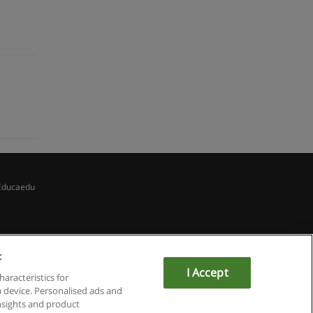
Educaedu
:
I Accept
haracteristics for
a device. Personalised ads and
sights and product