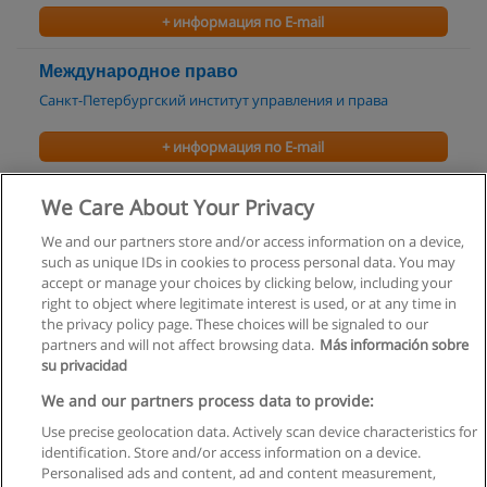
+ информация по E-mail
Международное право
Санкт-Петербургский институт управления и права
+ информация по E-mail
Юриспруденция
We Care About Your Privacy
Межрегиональный институт экономики и права
We and our partners store and/or access information on a device,
such as unique IDs in cookies to process personal data. You may
+ информация по E-mail
accept or manage your choices by clicking below, including your
right to object where legitimate interest is used, or at any time in
the privacy policy page. These choices will be signaled to our
partners and will not affect browsing data.
Más información sobre
su privacidad
Правила пользования
We and our partners process data to provide:
Use precise geolocation data. Actively scan device characteristics for
Конфиденциальность информации
identification. Store and/or access information on a device.
Personalised ads and content, ad and content measurement,
Напишите Educaedu