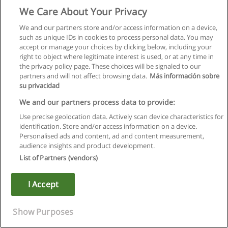
We Care About Your Privacy
We and our partners store and/or access information on a device,
such as unique IDs in cookies to process personal data. You may
accept or manage your choices by clicking below, including your
right to object where legitimate interest is used, or at any time in
the privacy policy page. These choices will be signaled to our
partners and will not affect browsing data.
Más información sobre
su privacidad
We and our partners process data to provide:
Use precise geolocation data. Actively scan device characteristics for
identification. Store and/or access information on a device.
Правила пользования
Personalised ads and content, ad and content measurement,
audience insights and product development.
Конфиденциальность информации
List of Partners (vendors)
Напишите Educaedu
I Accept
Copyright © Educaedu Business S.L. - CIF : B-95610580: -
www.educaedu.ru
Show Purposes