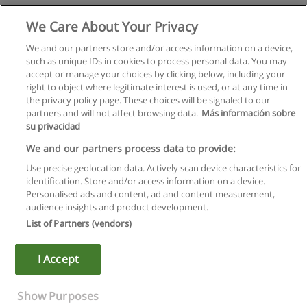
Юриспруденция
We Care About Your Privacy
Межрегиональный институт экономики и права
We and our partners store and/or access information on a device,
such as unique IDs in cookies to process personal data. You may
+ информация по E-mail
accept or manage your choices by clicking below, including your
right to object where legitimate interest is used, or at any time in
the privacy policy page. These choices will be signaled to our
partners and will not affect browsing data.
Más información sobre
su privacidad
Правила пользования
We and our partners process data to provide:
Use precise geolocation data. Actively scan device characteristics for
Конфиденциальность информации
identification. Store and/or access information on a device.
Personalised ads and content, ad and content measurement,
Напишите Educaedu
audience insights and product development.
List of Partners (vendors)
Copyright © Educaedu Business S.L. - CIF : B-95610580: -
www.educaedu.ru
I Accept
Show Purposes