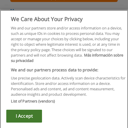
Менеджмент
We Care About Your Privacy
Байкальский Институт Бизнеса и Международного
Менеджмента
We and our partners store and/or access information on a device,
such as unique IDs in cookies to process personal data. You may
+ информация по E-mail
accept or manage your choices by clicking below, including your
right to object where legitimate interest is used, or at any time in
the privacy policy page. These choices will be signaled to our
partners and will not affect browsing data.
Más información sobre
su privacidad
Правила пользования
We and our partners process data to provide:
Use precise geolocation data. Actively scan device characteristics for
Конфиденциальность информации
identification. Store and/or access information on a device.
Personalised ads and content, ad and content measurement,
Напишите Educaedu
audience insights and product development.
List of Partners (vendors)
Copyright © Educaedu Business S.L. - CIF : B-95610580: -
www.educaedu.ru
I Accept