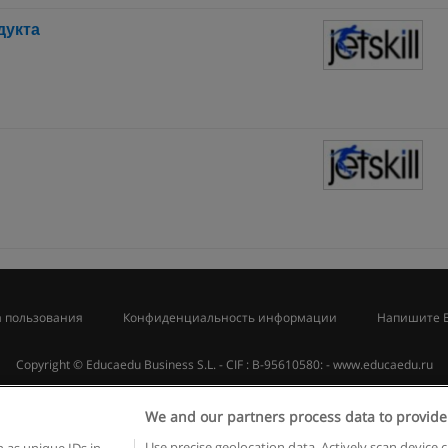
дукта
 пользования
Конфиденциальность информации
Напишите 
Copyright © Educaedu Business S.L. - CIF : B-95610580: -
www.educaedu.ru
We and our partners process data to provide
Use precise geolocation data. Actively scan device c