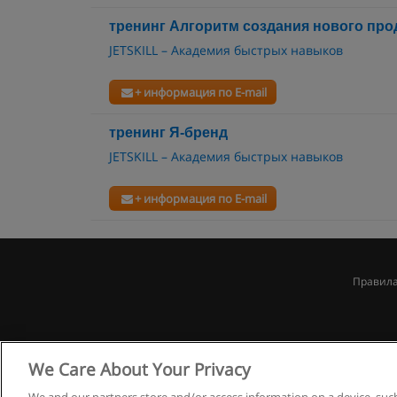
тренинг Алгоритм создания нового про
JETSKILL – Академия быстрых навыков
+ информация по E-mail
тренинг Я-бренд
JETSKILL – Академия быстрых навыков
+ информация по E-mail
Правила
We Care About Your Privacy