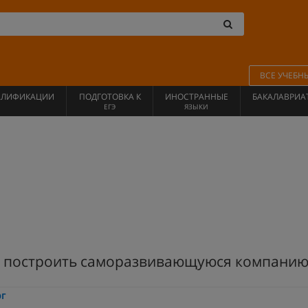
ВСЕ УЧЕБН
АЛИФИКАЦИИ
ПОДГОТОВКА К
ИНОСТРАННЫЕ
БАКАЛАВРИА
ЕГЭ
ЯЗЫКИ
к построить саморазвивающуюся компанию
рг