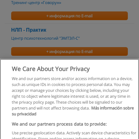
Тренинг-центр «Говорун»
+ информация по E-mail
НЛП - Практик
Центр психотехнологий "ЭМТЭЛ-С"
+ информация по E-mail
НЛП - Мастер
We Care About Your Privacy
Центр психотехнологий "ЭМТЭЛ-С"
We and our partners store and/or access information on a device,
such as unique IDs in cookies to process personal data. You may
+ информация по E-mail
accept or manage your choices by clicking below, including your
right to object where legitimate interest is used, or at any time in
the privacy policy page. These choices will be signaled to our
partners and will not affect browsing data.
Más información sobre
su privacidad
Правила пользования
We and our partners process data to provide:
Use precise geolocation data. Actively scan device characteristics for
Конфиденциальность информации
identification. Store and/or access information on a device.