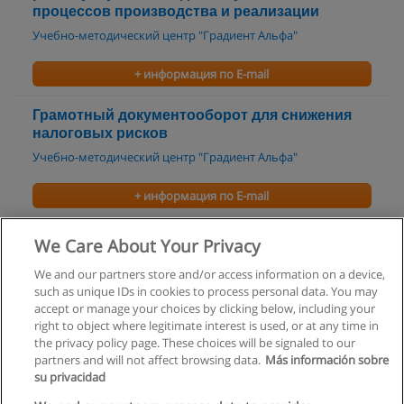
процессов производства и реализации
Учебно-методический центр "Градиент Альфа"
+ информация по E-mail
Грамотный документооборот для снижения
налоговых рисков
Учебно-методический центр "Градиент Альфа"
+ информация по E-mail
Налоговая безопасность компаний
We Care About Your Privacy
Учебно-методический центр "Градиент Альфа"
We and our partners store and/or access information on a device,
such as unique IDs in cookies to process personal data. You may
+ информация по E-mail
accept or manage your choices by clicking below, including your
right to object where legitimate interest is used, or at any time in
the privacy policy page. These choices will be signaled to our
partners and will not affect browsing data.
Más información sobre
su privacidad
Правила пользования