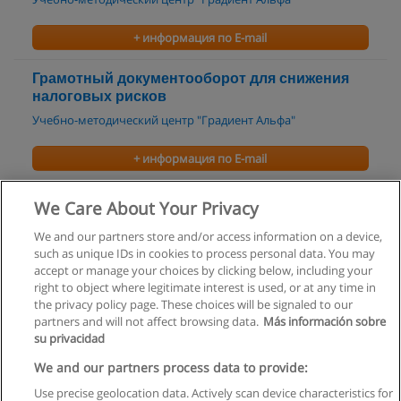
+ информация по E-mail
Грамотный документооборот для снижения
налоговых рисков
Учебно-методический центр "Градиент Альфа"
+ информация по E-mail
Налоговая безопасность компаний
We Care About Your Privacy
Учебно-методический центр "Градиент Альфа"
We and our partners store and/or access information on a device,
such as unique IDs in cookies to process personal data. You may
+ информация по E-mail
accept or manage your choices by clicking below, including your
right to object where legitimate interest is used, or at any time in
the privacy policy page. These choices will be signaled to our
partners and will not affect browsing data.
Más información sobre
su privacidad
Правила пользования
We and our partners process data to provide:
Use precise geolocation data. Actively scan device characteristics for
Конфиденциальность информации