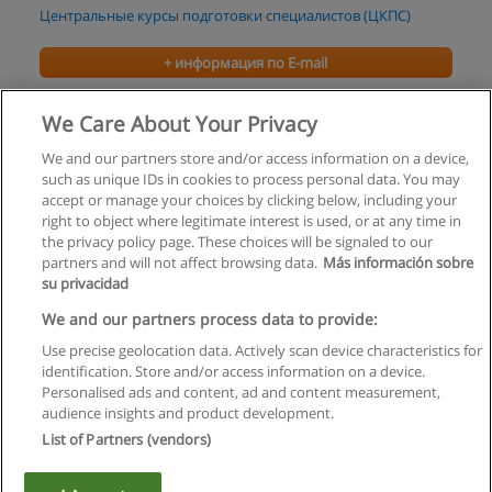
Центральные курсы подготовки специалистов (ЦКПС)
+ информация по E-mail
Курс "Декор и Декорирование"
We Care About Your Privacy
Арт-студия "Тысяча листьев"
We and our partners store and/or access information on a device,
such as unique IDs in cookies to process personal data. You may
+ информация по E-mail
accept or manage your choices by clicking below, including your
right to object where legitimate interest is used, or at any time in
the privacy policy page. These choices will be signaled to our
partners and will not affect browsing data.
Más información sobre
su privacidad
Правила пользования
We and our partners process data to provide:
Use precise geolocation data. Actively scan device characteristics for
Конфиденциальность информации
identification. Store and/or access information on a device.
Personalised ads and content, ad and content measurement,
Напишите Educaedu
audience insights and product development.
List of Partners (vendors)
Copyright © Educaedu Business S.L. - CIF : B-95610580: -
www.educaedu.ru