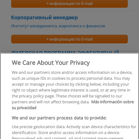
+ информация по E-mail
Корпоративный менеджер
Институт менеджмента, маркетинга и финансов
+ информация по E-mail
ЛИДЕРСКАЯ ПРОГРАММА ЭФФЕКТИВНЫЙ
РУКОВОДИТЕЛЬ
We Care About Your Privacy
Урало-Сибирский Институт Бизнеса (USIB)
We and our partners store and/or access information on a device,
such as unique IDs in cookies to process personal data. You may
+ информация по E-mail
accept or manage your choices by clicking below, including your
right to object where legitimate interest is used, or at any time in
the privacy policy page. These choices will be signaled to our
partners and will not affect browsing data.
Más información sobre
su privacidad
Правила пользования
We and our partners process data to provide:
Use precise geolocation data. Actively scan device characteristics for
Конфиденциальность информации
identification. Store and/or access information on a device.
Personalised ads and content, ad and content measurement,