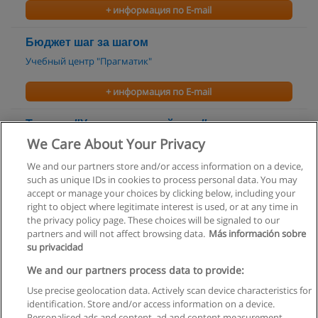
+ информация по E-mail
Бюджет шаг за шагом
Учебный центр "Прагматик"
+ информация по E-mail
Тренинг ″Управленческий учет″
We Care About Your Privacy
НОУ "Городской Центр Дополнительного
Профессионального Образования"
We and our partners store and/or access information on a device,
such as unique IDs in cookies to process personal data. You may
+ информация по E-mail
accept or manage your choices by clicking below, including your
right to object where legitimate interest is used, or at any time in
the privacy policy page. These choices will be signaled to our
partners and will not affect browsing data.
Más información sobre
su privacidad
Правила пользования
We and our partners process data to provide:
Use precise geolocation data. Actively scan device characteristics for
Конфиденциальность информации
identification. Store and/or access information on a device.
Personalised ads and content, ad and content measurement,