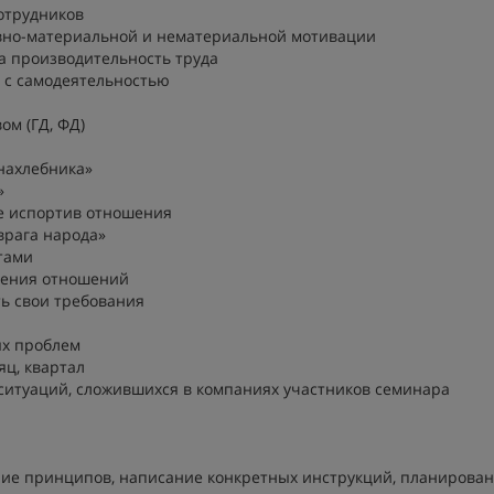
отрудников
вно-материальной и нематериальной мотивации
а производительность труда
 с самодеятельностью
ом (ГД, ФД)
-нахлебника»
»
не испортив отношения
врага народа»
тами
оения отношений
ть свои требования
ых проблем
яц, квартал
итуаций, сложившихся в компаниях участников семинара
е принципов, написание конкретных инструкций, планирова