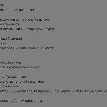
рии
тиционные, разовые)
одуктов за период (квартал)
ый продукт»
и оптимизации структуры отдела
ыки (умения)
ства
 контроля и взаимозаменяемости
 регламентов
сов и документооборота
ы
ты бухгалтерии
ты отдельного бухгалтера
ла в целом
одительными потерями времени (психологические и технологич
 своим рабочим временем