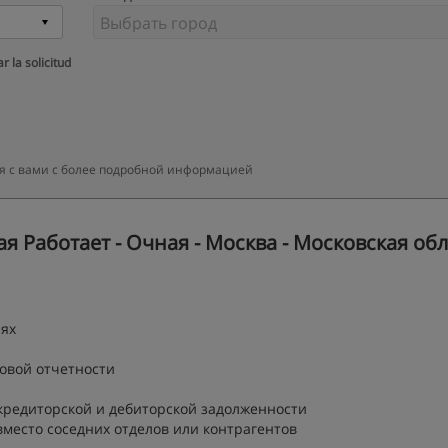
r la solicitud
ся с вами с более подробной информацией
я Работает - Очная - Москва - Московская об
иях
овой отчетности
кредиторской и дебиторской задолженности
есто соседних отделов или контрагентов