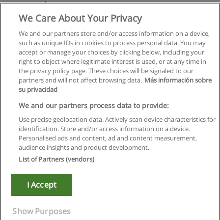
многофункциональные комплексы.
We Care About Your Privacy
Национальная Академия Градостроительства и
Девелопмента
We and our partners store and/or access information on a device,
such as unique IDs in cookies to process personal data. You may
+ информация по E-mail
accept or manage your choices by clicking below, including your
right to object where legitimate interest is used, or at any time in
the privacy policy page. These choices will be signaled to our
partners and will not affect browsing data.
Más información sobre
su privacidad
Правила пользования
We and our partners process data to provide:
Use precise geolocation data. Actively scan device characteristics for
Конфиденциальность информации
identification. Store and/or access information on a device.
Personalised ads and content, ad and content measurement,
Напишите Educaedu
audience insights and product development.
List of Partners (vendors)
Copyright © Educaedu Business S.L. - CIF : B-95610580: -
www.educaedu.ru
I Accept
Show Purposes