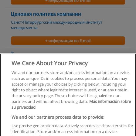
+ информация по E-mail
Ценовая политика компании
Санкт-Петербургский международный институт
менеджмента
+ информация по E-mail
Техника оценки инвестиционных проектов
We Care About Your Privacy
Санкт-Петербургский международный институт
менеджмента
We and our partners store and/or access information on a device,
such as unique IDs in cookies to process personal data. You may
+ информация по E-mail
accept or manage your choices by clicking below, including your
right to object where legitimate interest is used, or at any time in
the privacy policy page. These choices will be signaled to our
partners and will not affect browsing data.
Más información sobre
su privacidad
Правила пользования
We and our partners process data to provide:
Use precise geolocation data. Actively scan device characteristics for
Конфиденциальность информации
identification. Store and/or access information on a device.