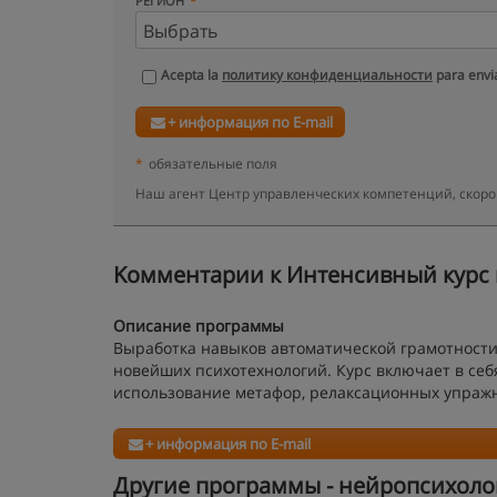
РЕГИОН
Acepta la
политику конфиденциальности
para envia
+ информация по E-mail
*
обязательные поля
Наш агент Центр управленческих компетенций, скоро
Kомментарии к Интенсивный курс 
Описание программы
Выработка навыков автоматической грамотности
новейших психотехнологий. Курс включает в себ
использование метафор, релаксационных упражне
+ информация по E-mail
Другие программы - нейропсихоло