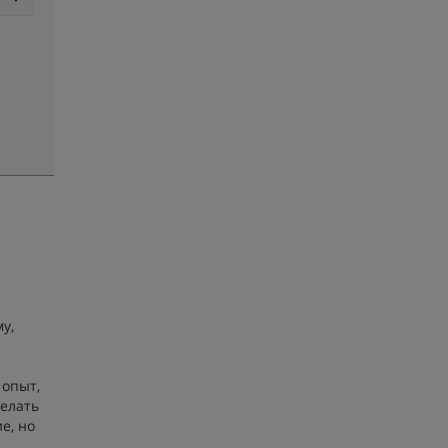
у,
 опыт,
делать
е, но