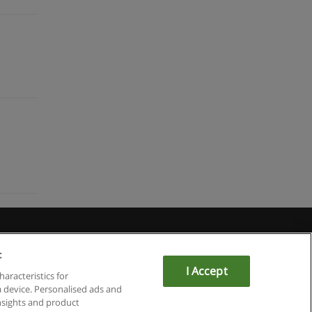
Educaedu
:
I Accept
haracteristics for
a device. Personalised ads and
sights and product