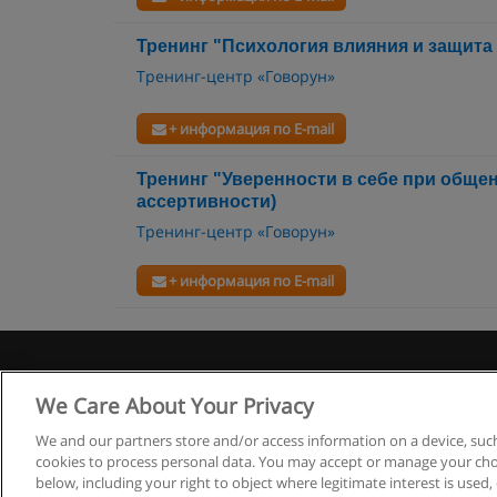
Тренинг "Психология влияния и защита
Тренинг-центр «Говорун»
+ информация по E-mail
Тренинг "Уверенности в себе при общен
ассертивности)
Тренинг-центр «Говорун»
+ информация по E-mail
Правила
We Care About Your Privacy
We and our partners store and/or access information on a device, such
cookies to process personal data. You may accept or manage your choi
below, including your right to object where legitimate interest is used, 