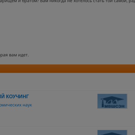
варищем и братом? Вам никогда не хотелось стать той самой, ра
орая вам идет.
Й КОУЧИНГ
омических наук