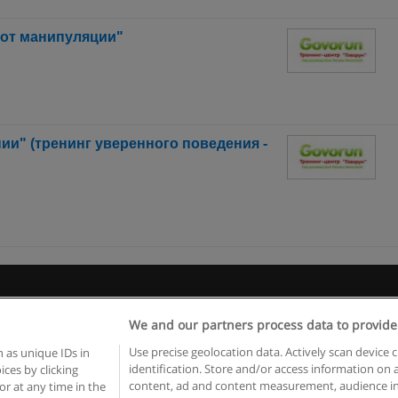
 от манипуляции"
ии" (тренинг уверенного поведения -
 пользования
Конфиденциальность информации
Напишите 
We and our partners process data to provide
Copyright © Educaedu Business S.L. - CIF : B-95610580: -
www.educaedu.ru
Use precise geolocation data. Actively scan device c
 as unique IDs in
identification. Store and/or access information on 
ces by clicking
content, ad and content measurement, audience in
or at any time in the