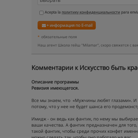
Acepta la
политику конфиденциальности
para envia
+ информация по E-mail
*
обязательные поля
Наш агент Школа гейш "Milamar", скоро свяжется с 
Kомментарии к Искусство быть крас
Описание программы
Ревизия имеющегося.
Все мы знаем, что «Мужчины любят глазами». И 
потому, что у нее не будет шанса его продемонс
Имидж - он ведь как фантик, по нему мы выбирае
ваши качества. А фантик предназначен для того,
такой фантик, чтобы среди прочих конфет именн
можно сделать так, чтобы оно работало на вас.