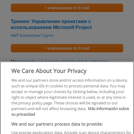
+ информация по E-mail
Тренинг Управление проектами с
использованием Microsoft Project
АМТ Консалтинг Групп
+ информация по E-mail
Максимально результативная выставка:
пошаговое руководство
We Care About Your Privacy
Актив Ресурс
We and our partners store and/or access information on a device,
such as unique IDs in cookies to process personal data. You may
+ информация по E-mail
accept or manage your choices by clicking below, including your
right to object where legitimate interest is used, or at any time in
the privacy policy page. These choices will be signaled to our
partners and will not affect browsing data.
Más información sobre
su privacidad
Правила пользования
We and our partners process data to provide:
Use precise geolocation data. Actively scan device characteristics for
Конфиденциальность информации