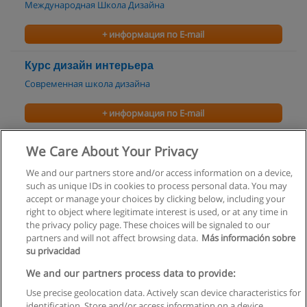
Международная Школа Дизайна
+ информация по E-mail
Курс дизайн интерьера
Современная школа дизайна
+ информация по E-mail
Курс Декорирование интерьера
We Care About Your Privacy
Современная школа дизайна
We and our partners store and/or access information on a device,
such as unique IDs in cookies to process personal data. You may
+ информация по E-mail
accept or manage your choices by clicking below, including your
right to object where legitimate interest is used, or at any time in
the privacy policy page. These choices will be signaled to our
partners and will not affect browsing data.
Más información sobre
su privacidad
Правила пользования
We and our partners process data to provide:
Use precise geolocation data. Actively scan device characteristics for
Конфиденциальность информации
identification. Store and/or access information on a device.