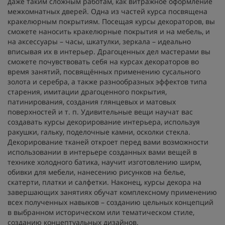
даже таким сложным работам, как витражное оформление
межкомнатных дверей. Одна из частей курса посвящена
кракелюрным покрытиям. Посещая курсы декораторов, вы
сможете наносить кракелюрные покрытия и на мебель, и
на аксессуары – часы, шкатулки, зеркала – идеально
вписывая их в интерьер. Драгоценных дел мастерами вы
сможете почувствовать себя на курсах декораторов во
время занятий, посвящённых применению сусального
золота и серебра, а также разнообразных эффектов типа
старения, имитации драгоценного покрытия,
патинирования, создания глянцевых и матовых
поверхностей и т. п. Удивительные вещи научат вас
создавать курсы декорирование интерьера, используя
ракушки, гальку, поделочные камни, осколки стекла.
Декорирование тканей откроет перед вами возможности
использовании в интерьере созданных вами вещей в
технике холодного батика, научит изготовлению ширм,
обивки для мебели, нанесению рисунков на белье,
скатерти, платки и салфетки. Наконец, курсы декора на
завершающих занятиях обучат комплексному применению
всех полученных навыков – созданию цельных концепций
в выбранном историческом или тематическом стиле,
созданию концептуальных дизайнов.