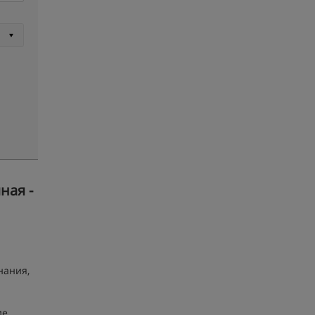
ная -
нания,
ие