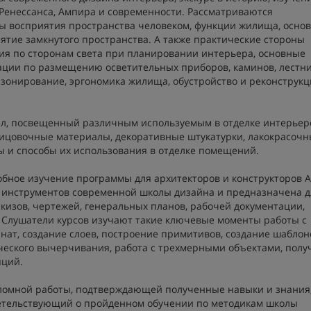
 Ренессанса, Ампира и современности. Рассматриваются
ы восприятия пространства человеком, функции жилища, осно
ятие замкнутого пространства. А также практические стороны
ция по сторонам света при планировании интерьера, основные
ации по размещению осветительных приборов, каминов, лестн
 зонирование, эргономика жилища, обустройство и реконструкц
ел, посвещенный различным используемым в отделке интерьер
лицовочные материалы, декоративные штукатурки, лакокрасоч
ы и способы их использования в отделке помещений.
бное изучение программы для архитекторов и конструкторов A
 инструментов современной школы дизайна и предназначена д
скизов, чертежей, генеральных планов, рабочей документации,
. Слушатели курсов изучают такие ключевые моменты работы с
нат, создание слоев, построение примитивов, создание шаблон
еского вычерчивания, работа с трехмерными объектами, полу
пций.
ломной работы, подтверждающей полученные навыки и знания,
детельствующий о пройденном обучении по методикам школы