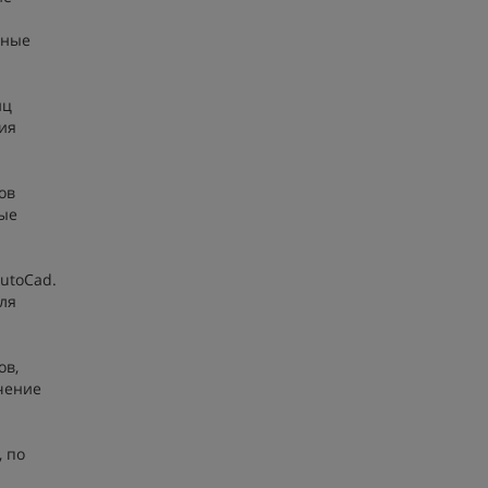
вные
иц
ия
ов
ные
utoCad.
ля
ов,
чение
 по