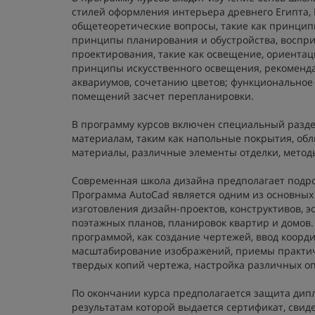
стилей оформления интерьера древнего Египта,
общетеоретические вопросы, такие как принцип
принципы планирования и обустройства, воспри
проектирования, такие как освещение, ориента
принципы искусственного освещения, рекоменд
аквариумов, сочетанию цветов; функциональное
помещений засчет перепланировки.
В программу курсов включен специальный разд
материалам, таким как напольные покрытия, об
материалы, различные элементы отделки, метод
Современная школа дизайна предполагает подро
Программа AutoCad является одним из основных
изготовления дизайн-проектов, конструктивов, э
поэтажных планов, планировок квартир и домов
программой, как создание чертежей, ввод коорди
масштабирование изображений, приемы практич
твердых копий чертежа, настройка различных о
По окончании курса предполагается защита дип
результатам которой выдается сертификат, сви