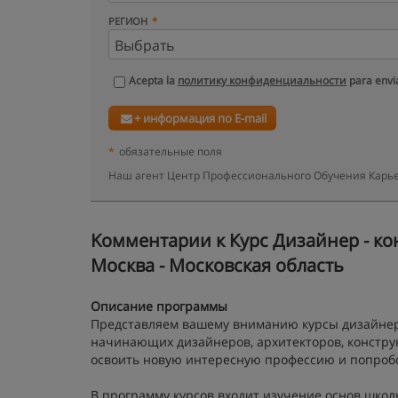
РЕГИОН
Acepta la
политику конфиденциальности
para envia
+ информация по E-mail
*
обязательные поля
Наш агент Центр Профессионального Обучения Карье
Kомментарии к Курс Дизайнер - ко
Москва - Московская область
Описание программы
Представляем вашему вниманию курсы дизайнеро
начинающих дизайнеров, архитекторов, конструк
освоить новую интересную профессию и попробо
В программу курсов входит изучение основ школ