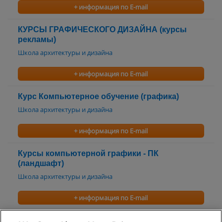
+ информация по E-mail
КУРСЫ ГРАФИЧЕСКОГО ДИЗАЙНА (курсы
рекламы)
Школа архитектуры и дизайна
+ информация по E-mail
Курс Компьютерное обучение (графика)
Школа архитектуры и дизайна
+ информация по E-mail
Курсы компьютерной графики - ПК
(ландшафт)
Школа архитектуры и дизайна
+ информация по E-mail
Дизайн (Графический)