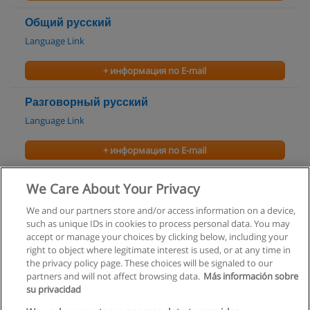
Общий русский
Language Link
+ информация по E-mail
Разговорный русский
Language Link
+ информация по E-mail
Русский язык как иностранный
We Care About Your Privacy
СИСТЕМА-3
We and our partners store and/or access information on a device,
such as unique IDs in cookies to process personal data. You may
+ информация по E-mail
accept or manage your choices by clicking below, including your
right to object where legitimate interest is used, or at any time in
the privacy policy page. These choices will be signaled to our
partners and will not affect browsing data.
Más información sobre
su privacidad
Правила пользования