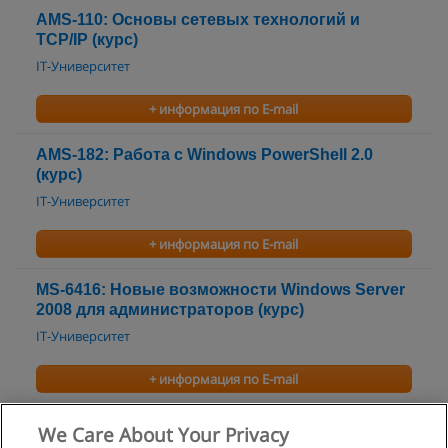
AMS-110: Основы сетевых технологий и
TCP/IP (курс)
IT-Университет
+ информация по E-mail
AMS-182: Работа с Windows PowerShell 2.0
(курс)
IT-Университет
+ информация по E-mail
MS-6416: Новые возможности Windows Server
2008 для администраторов (курс)
IT-Университет
+ информация по E-mail
Курсы Access
We Care About Your Privacy