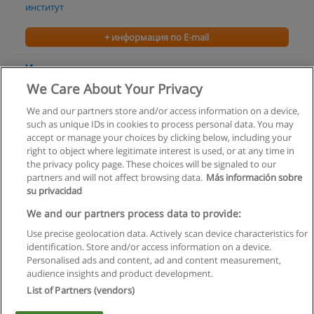
институт
+ информация по E-mail
Иностранные языки
We Care About Your Privacy
Гуманитарно-экономический и информационно-
технологический институт
We and our partners store and/or access information on a device,
such as unique IDs in cookies to process personal data. You may
+ информация по E-mail
accept or manage your choices by clicking below, including your
right to object where legitimate interest is used, or at any time in
the privacy policy page. These choices will be signaled to our
partners and will not affect browsing data.
Más información sobre
su privacidad
Правила пользования
We and our partners process data to provide:
Use precise geolocation data. Actively scan device characteristics for
Конфиденциальность информации
identification. Store and/or access information on a device.
Personalised ads and content, ad and content measurement,
Напишите Educaedu
audience insights and product development.
List of Partners (vendors)
Copyright © Educaedu Business S.L. - CIF : B-95610580: -
www.educaedu.ru