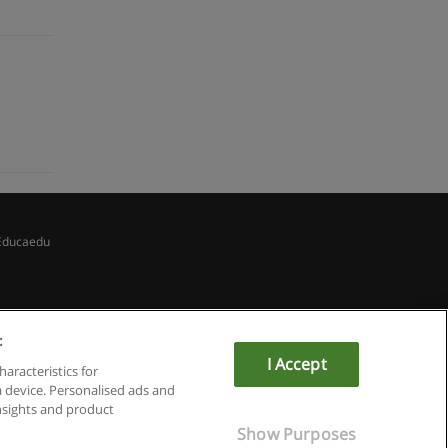
Educaedu
:
I Accept
haracteristics for
a device. Personalised ads and
sights and product
Show Purposes