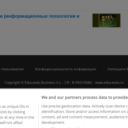
ии (информационные технологии и
 пользования
Конфиденциальность информации
Напишите 
Copyright © Educaedu Business S.L. - CIF : B-95610580: -
www.educaedu.ru
We and our partners process data to provide
Use precise geolocation data. Actively scan device c
 as unique IDs in
identification. Store and/or access information on 
ces by clicking
content, ad and content measurement, audience in
or at any time in the
development.
will not affect