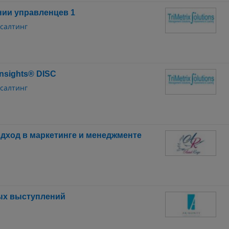
нии управленцев 1
нсалтинг
nsights® DISC
нсалтинг
дход в маркетинге и менеджменте
ых выступлений