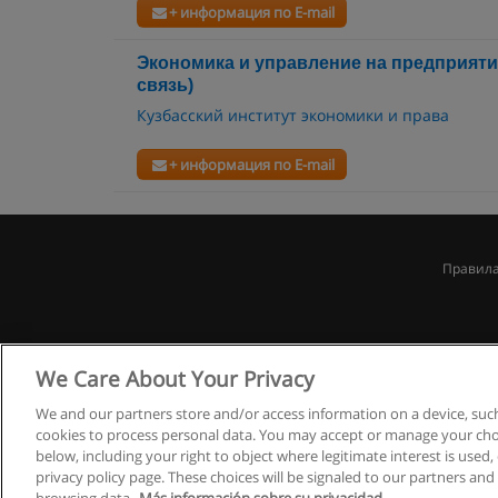
+ информация по E-mail
Экономика и управление на предприят
связь)
Кузбасский институт экономики и права
+ информация по E-mail
Правила
We Care About Your Privacy
We and our partners store and/or access information on a device, such
cookies to process personal data. You may accept or manage your choi
below, including your right to object where legitimate interest is used, 
privacy policy page. These choices will be signaled to our partners and 