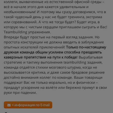
коллеги, выхваченные из естественной офисной среды –
всё в начале этого дня кажется удивительным и
необыкновенным! И поэтому мы сразу договоримся, что в
такой чудесный день у нас не будет тренинга, экстрима
или соревнований. А что же тогда будет? Будет игра, в
которую мы с чистым сердцем приглашаем сыграть и Вас!
Teambuilding упражнения.
Впереди будут простые на первый взгляд задания. Но
простота конструкции не должна вводить в заблуждение
опытных искателей приключений!
Только по-настоящему
дружная команда общим усилием способна преодолеть
каверзные препятствия на пути к победе
! Вырабатывая
стратегию и тактику выполнения teambuilding задания,
команда отдаётся стихии мозгового штурма, когда не
высказывается критика, и даже самое бредовое решение
достойно внимания коллег по команде. Ваши товарищи
поддержат Вас не только морально, но и физически –
придадут ускорение на взлёте или бережно примут в свои
руки при падении.
+ информация по E-mail