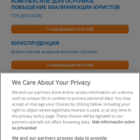
КОМПЛЕКСНОЕ ДОЛГОСРОЧНОЕ
ПОВЫШЕНИЕ КВАЛИФИКАЦИИ ЮРИСТОВ
ГОУ ДПО ГАСИС
+ информация по E-mail
ЮРИСПРУДЕНЦИЯ
Всероссийская академия внешней торговли
+ информация по E-mail
Юриспруденция
We Care About Your Privacy
Академия права и управления
We and our partners store and/or access information on a device,
such as unique IDs in cookies to process personal data. You may
+ информация по E-mail
accept or manage your choices by clicking below, including your
right to object where legitimate interest is used, or at any time in
the privacy policy page. These choices will be signaled to our
partners and will not affect browsing data.
Más información sobre
su privacidad
Правила пользования
We and our partners process data to provide: